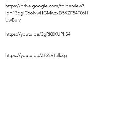
https://drive.google.com/folderview?
id=13pgIC6oNwHGMwzxD5KZF54F06H
UwBuiv  
https://youtu.be/3gRK8KUPkS4  
https://youtu.be/ZP2zVTalkZg